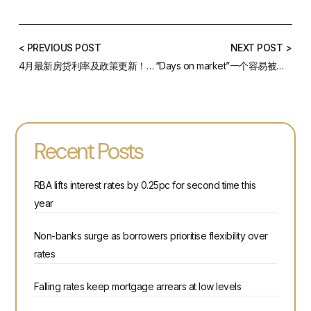
< PREVIOUS POST
NEXT POST >
4月最新房贷利率及政策更新！不看可能会损失很多钱……丨财神原创183
“Days on market”一个容易被忽视的小数据丨财神原创 154
Recent Posts
RBA lifts interest rates by 0.25pc for second time this
year
Non-banks surge as borrowers prioritise flexibility over
rates
Falling rates keep mortgage arrears at low levels