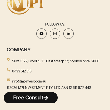
FOLLOW US:
COMPANY
Suite 888, Level 4, 311 Castlereagh St, Sydney NSW 2000
0433 512 316
info@mpinvest.com.au
©2026 MPI INVESTMENT PTY. LTD. ABN 12 611 677 448
WEBSITE BY HENJAY
Free Consult