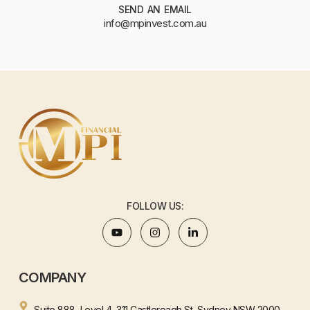
SEND AN EMAIL
info@mpinvest.com.au
FOLLOW US:
COMPANY
Suite 888, Level 4, 311 Castlereagh St, Sydney NSW 2000