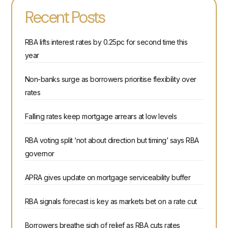
Recent Posts
RBA lifts interest rates by 0.25pc for second time this
year
Non-banks surge as borrowers prioritise flexibility over
rates
Falling rates keep mortgage arrears at low levels
RBA voting split ‘not about direction but timing’ says RBA
governor
APRA gives update on mortgage serviceability buffer
RBA signals forecast is key as markets bet on a rate cut
Borrowers breathe sigh of relief as RBA cuts rates