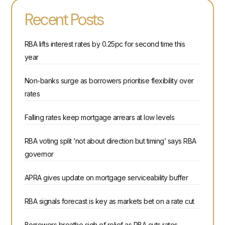
Recent Posts
RBA lifts interest rates by 0.25pc for second time this
year
Non-banks surge as borrowers prioritise flexibility over
rates
Falling rates keep mortgage arrears at low levels
RBA voting split ‘not about direction but timing’ says RBA
governor
APRA gives update on mortgage serviceability buffer
RBA signals forecast is key as markets bet on a rate cut
Borrowers breathe sigh of relief as RBA cuts rates