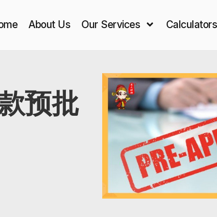
ome
About Us
Our Services
Calculator
款预批