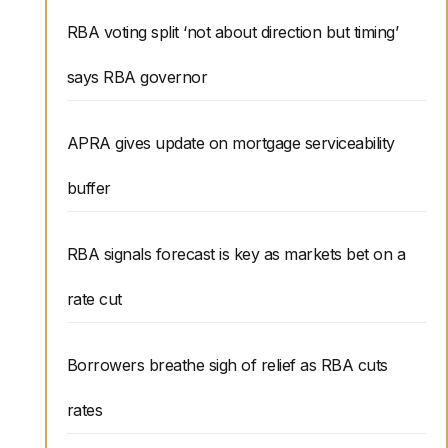
RBA voting split ‘not about direction but timing’
says RBA governor
APRA gives update on mortgage serviceability
buffer
RBA signals forecast is key as markets bet on a
rate cut
Borrowers breathe sigh of relief as RBA cuts
rates