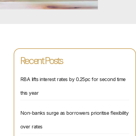
Recent Posts
RBA lifts interest rates by 0.25pc for second time
this year
Non-banks surge as borrowers prioritise flexibility
over rates