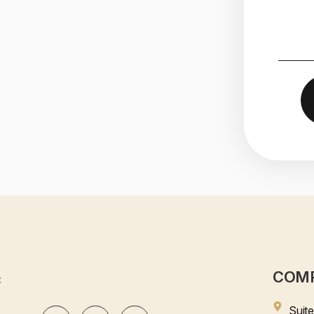
COM
:
Suit