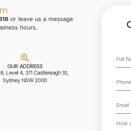
am
316
or leave us a message
usiness hours.
OUR ADDRESS
8, Level 4, 311 Castlereagh St,
Sydney NSW 2000