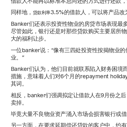
借款人不能再以标准本息同还的方式进行还款，
同样地，
3.5%的借款人，可以将产品改
贷款利率
Banker们还表示投资性物业的房贷市场表现
尽管如此，银行还是对那些贷款购买主要居所物
大的福利让步。
一位banker说：“像有三四处投资性按揭物
业。”
Banker们认为，他们目前就联系陷入财务困境而申请
措施，意味着人们对6个月的repayment ho
其词。
相反，banker们强调拟定让借款人在9月份之
卖掉。
毕竟大量不良物业资产涌入市场会损害银行或借
另一方面，在要求延期偿还贷款的客户中，约有