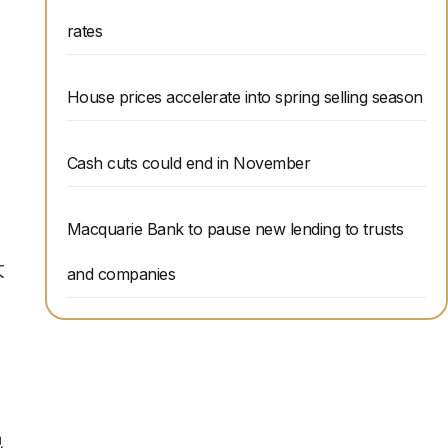
rates
House prices accelerate into spring selling season
Cash cuts could end in November
Macquarie Bank to pause new lending to trusts
大
and companies
们
他