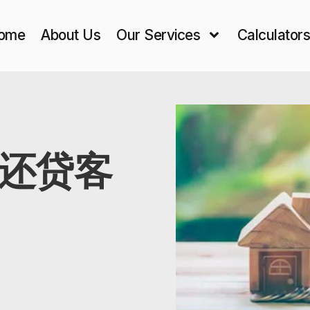
ome
About Us
Our Services
Calculator
还贷客