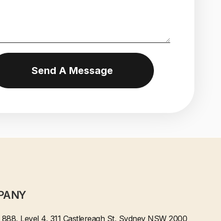
Send A Message
PANY
e 888, Level 4, 311 Castlereagh St, Sydney NSW 2000