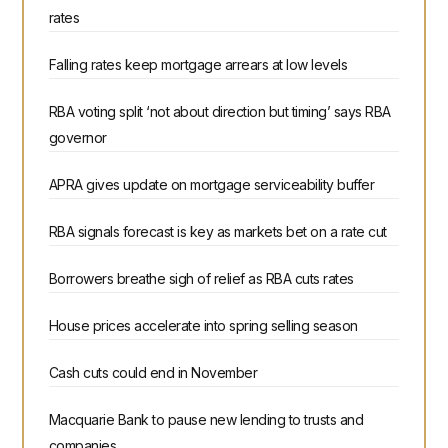
rates
Falling rates keep mortgage arrears at low levels
RBA voting split ‘not about direction but timing’ says RBA
governor
APRA gives update on mortgage serviceability buffer
RBA signals forecast is key as markets bet on a rate cut
Borrowers breathe sigh of relief as RBA cuts rates
House prices accelerate into spring selling season
Cash cuts could end in November
Macquarie Bank to pause new lending to trusts and
companies