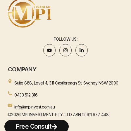
FOLLOW US:
COMPANY
Suite 888, Level 4, 311 Castlereagh St, Sydney NSW 2000
0433 512 316
info@mpinvest.com.au
©2026 MPI INVESTMENT PTY. LTD. ABN 12 611 677 448
WEBSITE BY HENJAY
Free Consult