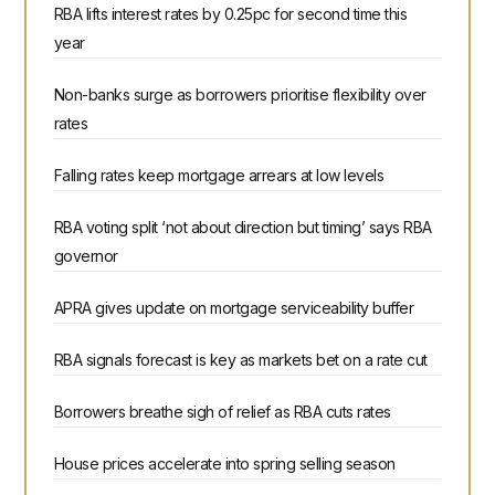
RBA lifts interest rates by 0.25pc for second time this
year
Non-banks surge as borrowers prioritise flexibility over
rates
Falling rates keep mortgage arrears at low levels
RBA voting split ‘not about direction but timing’ says RBA
governor
APRA gives update on mortgage serviceability buffer
RBA signals forecast is key as markets bet on a rate cut
Borrowers breathe sigh of relief as RBA cuts rates
House prices accelerate into spring selling season