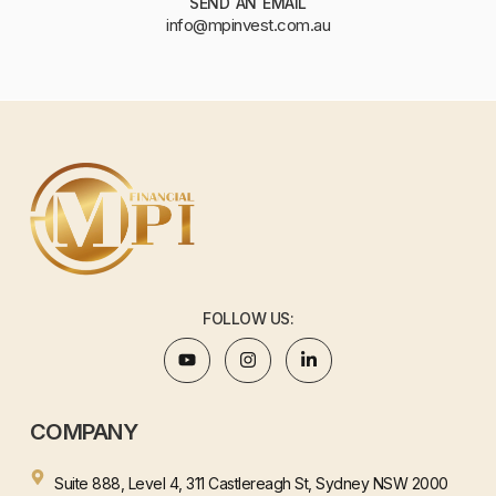
SEND AN EMAIL
info@mpinvest.com.au
FOLLOW US:
COMPANY
Suite 888, Level 4, 311 Castlereagh St, Sydney NSW 2000