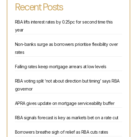
Recent Posts
RBA lifts interest rates by 0.25pc for second time this
year
Non-banks surge as borrowers prioritise flexibility over
rates
Falling rates keep mortgage arrears at low levels
RBA voting split ‘not about direction but timing’ says RBA
governor
APRA gives update on mortgage serviceability buffer
RBA signals forecast is key as markets bet on a rate cut
Borrowers breathe sigh of relief as RBA cuts rates