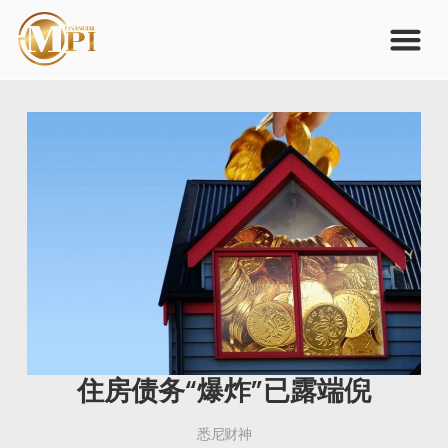
住房债务“爆炸”已露端倪
悉尼财神