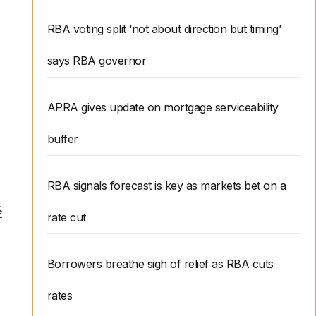
RBA voting split ‘not about direction but timing’
says RBA governor
APRA gives update on mortgage serviceability
buffer
RBA signals forecast is key as markets bet on a
经
rate cut
Borrowers breathe sigh of relief as RBA cuts
rates