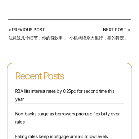
< PREVIOUS POST
NEXT POST >
注意这几个细节，你的贷款申请有可能会被拒
小机构绝杀大银行，靠的肯定不是利率优惠这么简单
Recent Posts
RBA lifts interest rates by 0.25pc for second time this
year
Non-banks surge as borrowers prioritise flexibility over
rates
Falling rates keep mortgage arrears at low levels