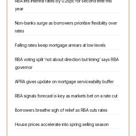
RBA lifts interest rates by 0.25pc for second time this
year
Non-banks surge as borrowers prioritise flexibility over
rates
Falling rates keep mortgage arrears at low levels
RBA voting split ‘not about direction but timing’ says RBA
governor
APRA gives update on mortgage serviceability buffer
RBA signals forecast is key as markets bet on a rate cut
Borrowers breathe sigh of relief as RBA cuts rates
House prices accelerate into spring selling season