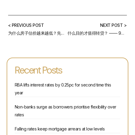
< PREVIOUS POST
NEXT POST >
为什么房子估价越来越低？先弄懂银行是如何做估价的
什么目的才值得转贷？ —— 9月澳洲房贷利率总结
Recent Posts
RBA lifts interest rates by 0.25pc for second time this
year
Non-banks surge as borrowers prioritise flexibility over
rates
Falling rates keep mortgage arrears at low levels