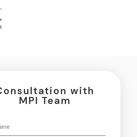
>
率
Consultation with
MPI Team