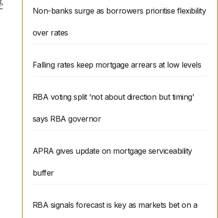
受
Non-banks surge as borrowers prioritise flexibility
over rates
Falling rates keep mortgage arrears at low levels
RBA voting split ‘not about direction but timing’
says RBA governor
APRA gives update on mortgage serviceability
buffer
RBA signals forecast is key as markets bet on a