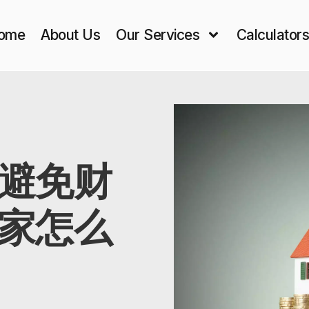
ome
About Us
Our Services
Calculator
避免财
家怎么