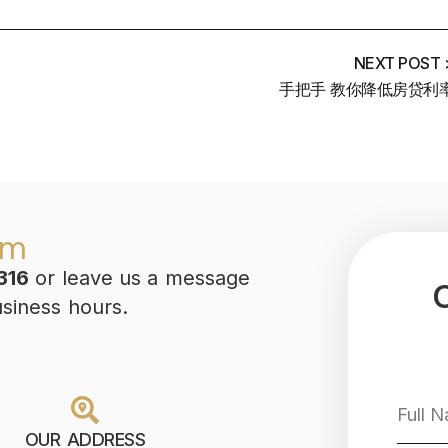
NEXT POST 
手把手 教你降低房贷利
am
316
or leave us a message
usiness hours.
OUR ADDRESS