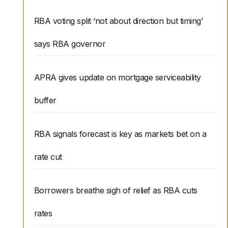
RBA voting split ‘not about direction but timing’
says RBA governor
APRA gives update on mortgage serviceability
buffer
RBA signals forecast is key as markets bet on a
rate cut
Borrowers breathe sigh of relief as RBA cuts
rates