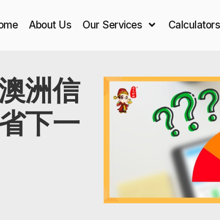
ome
About Us
Our Services
Calculator
澳洲信
省下一