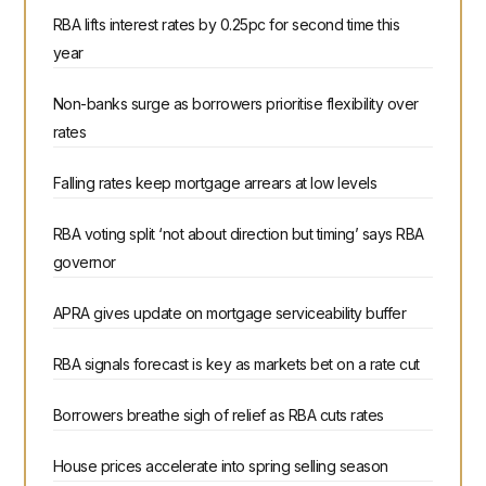
RBA lifts interest rates by 0.25pc for second time this
year
Non-banks surge as borrowers prioritise flexibility over
rates
Falling rates keep mortgage arrears at low levels
RBA voting split ‘not about direction but timing’ says RBA
governor
APRA gives update on mortgage serviceability buffer
RBA signals forecast is key as markets bet on a rate cut
Borrowers breathe sigh of relief as RBA cuts rates
House prices accelerate into spring selling season