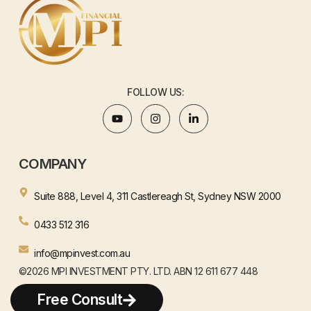
FOLLOW US:
COMPANY
Suite 888, Level 4, 311 Castlereagh St, Sydney NSW 2000
0433 512 316
info@mpinvest.com.au
©2026 MPI INVESTMENT PTY. LTD. ABN 12 611 677 448
WEBSITE BY HENJAY
Free Consult