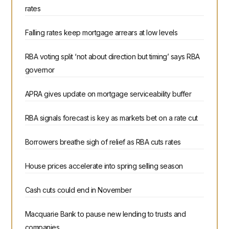
rates
Falling rates keep mortgage arrears at low levels
RBA voting split ‘not about direction but timing’ says RBA
governor
APRA gives update on mortgage serviceability buffer
RBA signals forecast is key as markets bet on a rate cut
Borrowers breathe sigh of relief as RBA cuts rates
House prices accelerate into spring selling season
Cash cuts could end in November
Macquarie Bank to pause new lending to trusts and
companies