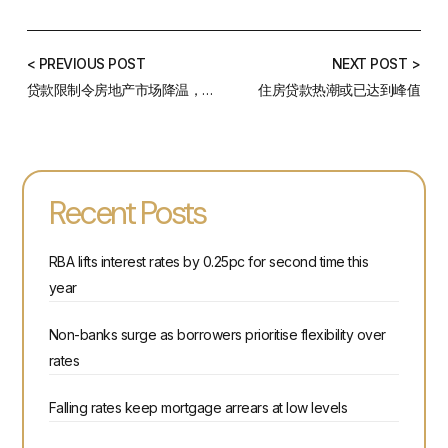
< PREVIOUS POST
NEXT POST >
贷款限制令房地产市场降温，但大银行却获利颇多
住房贷款热潮或已达到峰值
Recent Posts
RBA lifts interest rates by 0.25pc for second time this
year
Non-banks surge as borrowers prioritise flexibility over
rates
Falling rates keep mortgage arrears at low levels