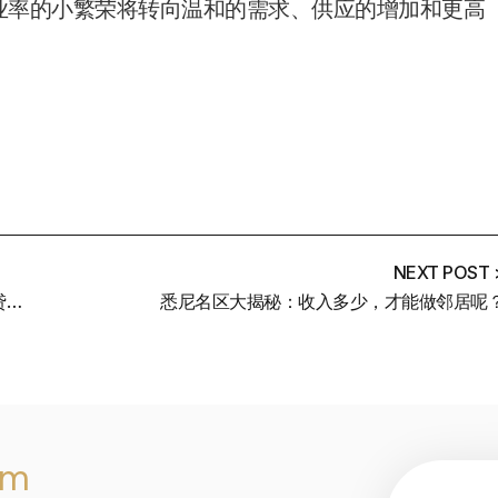
失业率的小繁荣将转向温和的需求、供应的增加和更高
NEXT POST 
再度加息之后，哪家银行会是贷款的最佳选择？——11月房贷利率汇总
悉尼名区大揭秘：收入多少，才能做邻居呢
am