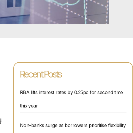
Recent Posts
RBA lifts interest rates by 0.25pc for second time
this year
得
Non-banks surge as borrowers prioritise flexibility