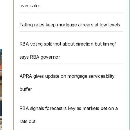
over rates
Falling rates keep mortgage arrears at low levels
RBA voting split ‘not about direction but timing’
says RBA governor
APRA gives update on mortgage serviceability
buffer
RBA signals forecast is key as markets bet on a
rate cut