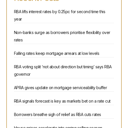
RBA lifts interest rates by 0.25pc for second time this
year
Non-banks surge as borrowers prioritise flexibility over
rates
Falling rates keep mortgage arrears at low levels
RBA voting split ‘not about direction but timing’ says RBA
governor
APRA gives update on mortgage serviceability buffer
RBA signals forecast is key as markets bet on a rate cut
Borrowers breathe sigh of relief as RBA cuts rates
House prices accelerate into spring selling season