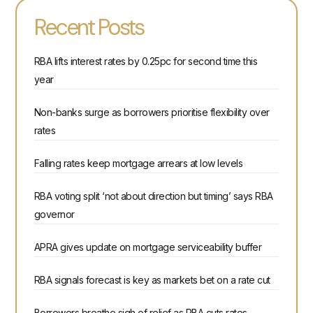
Recent Posts
RBA lifts interest rates by 0.25pc for second time this
year
Non-banks surge as borrowers prioritise flexibility over
rates
Falling rates keep mortgage arrears at low levels
RBA voting split ‘not about direction but timing’ says RBA
governor
APRA gives update on mortgage serviceability buffer
RBA signals forecast is key as markets bet on a rate cut
Borrowers breathe sigh of relief as RBA cuts rates