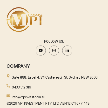
FOLLOW US:
COMPANY
Suite 888, Level 4, 311 Castlereagh St, Sydney NSW 2000
0433 512 316
info@mpinvest.com.au
©2026 MPI INVESTMENT PTY. LTD. ABN 12 611 677 448