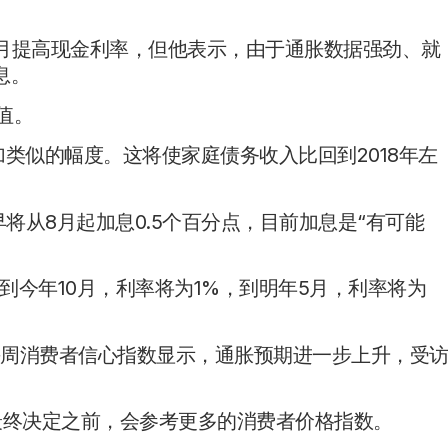
A将在8月提高现金利率，但他表示，由于通胀数据强劲、就
息。
值。
增加类似的幅度。这将使家庭债务收入比回到2018年左
将从8月起加息0.5个百分点，目前加息是“有可能
今年10月，利率将为1%，到明年5月，利率将为
gan每周消费者信心指数显示，通胀预期进一步上升，受
在做出最终决定之前，会参考更多的消费者价格指数。