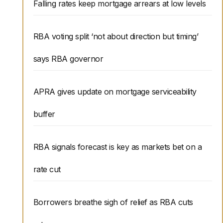
Falling rates keep mortgage arrears at low levels
RBA voting split ‘not about direction but timing’
says RBA governor
APRA gives update on mortgage serviceability
buffer
RBA signals forecast is key as markets bet on a
rate cut
Borrowers breathe sigh of relief as RBA cuts