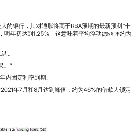
。
澳洲最大的银行，其对通胀将高于RBA预期的最新预测“十
，明年初达到1.25%。这意味着平均浮动
约为
贷款利率
上调。
果。”
年内固定利率到期。
021年7月和8月达到峰值，约为46%的借款人锁定
。