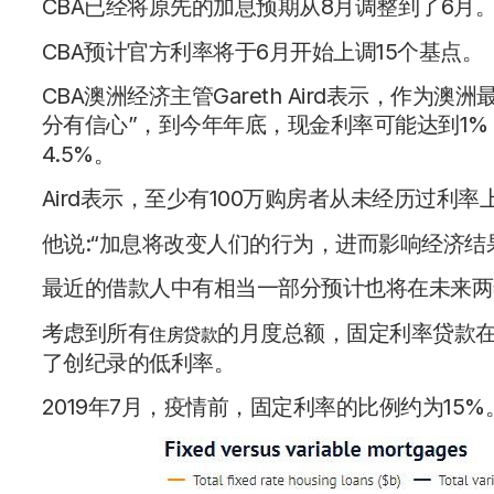
CBA已经将原先的加息预期从8月调整到了6月
CBA预计官方利率将于6月开始上调15个基点。
CBA澳洲经济主管Gareth Aird表示，作为
分有信心”，到今年年底，现金利率可能达到1%
4.5%。
Aird表示，至少有100万购房者从未经历过利率
他说:“加息将改变人们的行为，进而影响经济结
最近的借款人中有相当一部分预计也将在未来两
考虑到所有
的月度总额，固定利率贷款在2
住房贷款
了创纪录的低利率。
2019年7月，疫情前，固定利率的比例约为15%