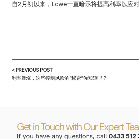
自2月初以来，Lowe一直暗示将提高利率以
< PREVIOUS POST
利率暴涨，这些控制风险的“秘密”你知道吗？
Get in Touch with Our Expert Te
If you have any questions, call
0433 512 