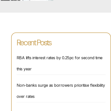
Recent Posts
RBA lifts interest rates by 0.25pc for second time
this year
Non-banks surge as borrowers prioritise flexibility
over rates