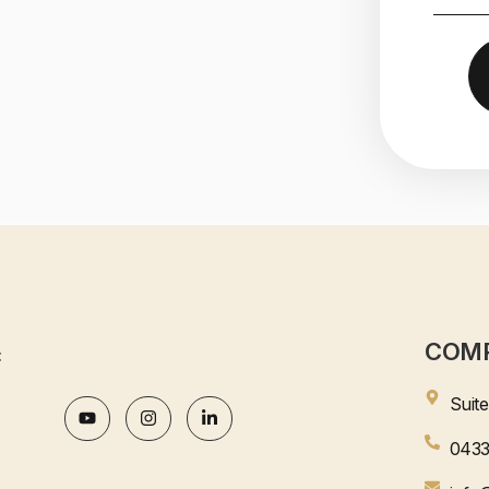
COM
:
Suit
0433