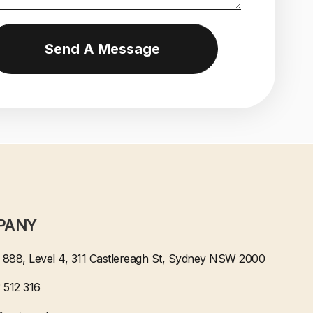
Send A Message
PANY
e 888, Level 4, 311 Castlereagh St, Sydney NSW 2000
 512 316