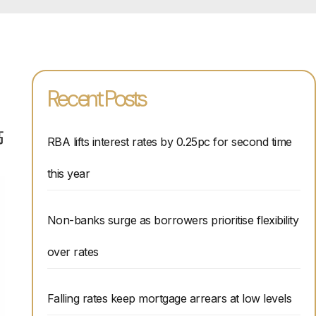
Recent Posts
高
RBA lifts interest rates by 0.25pc for second time
this year
Non-banks surge as borrowers prioritise flexibility
over rates
Falling rates keep mortgage arrears at low levels