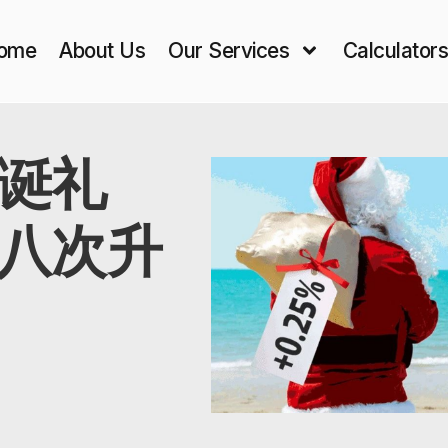
ome
About Us
Our Services
Calculator
诞礼
八次升