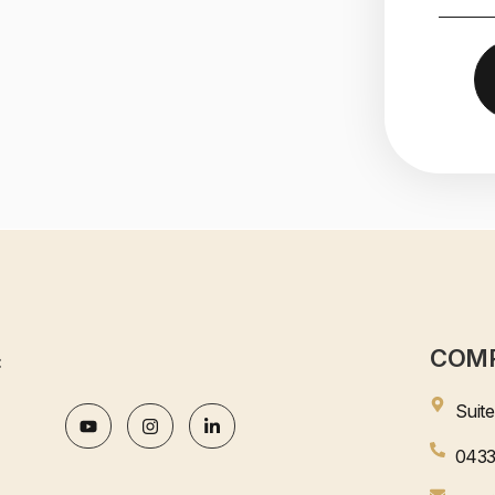
COM
:
Suit
0433