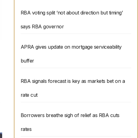
RBA voting split ‘not about direction but timing’
says RBA governor
APRA gives update on mortgage serviceability
buffer
RBA signals forecast is key as markets bet on a
rate cut
Borrowers breathe sigh of relief as RBA cuts
rates