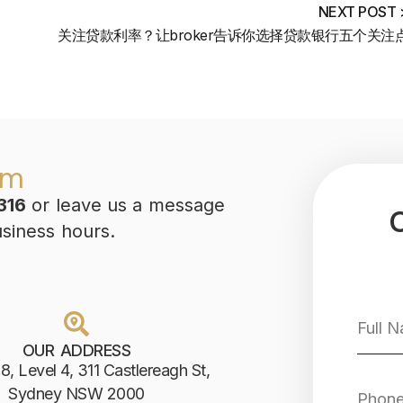
NEXT POST 
关注贷款利率？让broker告诉你选择贷款银行五个关注
am
316
or leave us a message
usiness hours.
OUR ADDRESS
8, Level 4, 311 Castlereagh St,
Sydney NSW 2000