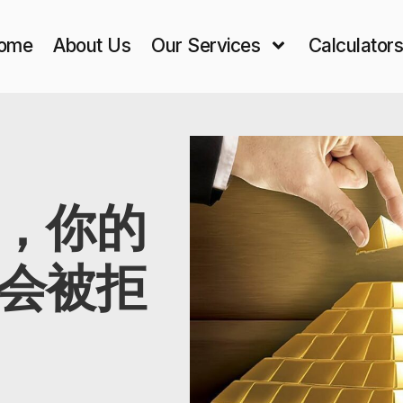
ome
About Us
Our Services
Calculator
，你的
会被拒