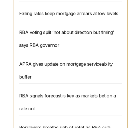
Falling rates keep mortgage arrears at low levels
RBA voting split ‘not about direction but timing’
says RBA governor
APRA gives update on mortgage serviceability
buffer
RBA signals forecast is key as markets bet on a
rate cut
Borrowers breathe sigh of relief as RBA cuts