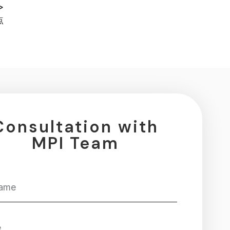
>
点
Consultation with
MPI Team