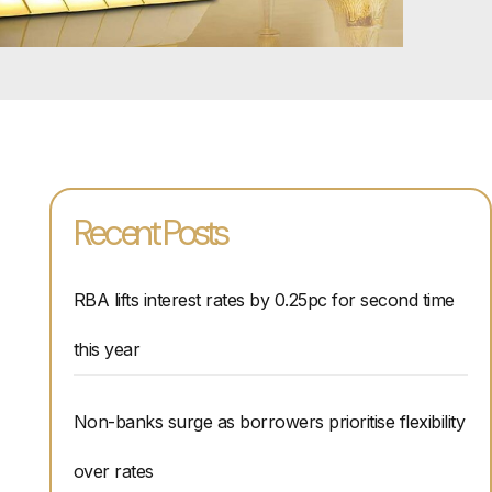
Recent Posts
RBA lifts interest rates by 0.25pc for second time
this year
Non-banks surge as borrowers prioritise flexibility
over rates