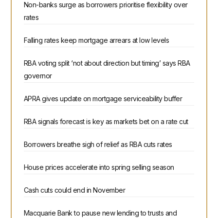
Non-banks surge as borrowers prioritise flexibility over
rates
Falling rates keep mortgage arrears at low levels
RBA voting split ‘not about direction but timing’ says RBA
governor
APRA gives update on mortgage serviceability buffer
RBA signals forecast is key as markets bet on a rate cut
Borrowers breathe sigh of relief as RBA cuts rates
House prices accelerate into spring selling season
Cash cuts could end in November
Macquarie Bank to pause new lending to trusts and