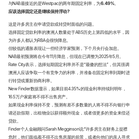
与NAB最接近的是Westpac的两年期固定利率，为
6.49%
。
应该选择固定还是继续保持浮动?
这是许多房主在申请贷款或转贷时面临的问题。
选择固定贷款利率的澳洲人数量处于ABS历史上第四低的水平，因
为许多人都认为RBA会很快降息。
但较低的通胀表现让一些经济学家预测，下个月央行会加息。
NAB最初预测将在今年11月降息，但现在已调整为2025年5月。
Rate City表示，选择短期固定利率并不是“最傻的想法”，但其强调
澳洲人应该争取一个有竞争力的利率，并准备在固定利率到期时进
行转贷或重新协商利率。
New Finder数据显示，如果目前4.35%的现金利率持续到明年，
16.5万户家庭将不得不出售房产。
如果现金利率保持不变，预测有差不多数量的人将不得不向银行申
请还款假期，出租物业以获得额外现金，或者借更多的资金来偿还
贷款。
Finder个人金融顾问Sarah Megginson说:“许多房主在财务上捉襟
危肘，他们面临着不得不出售房屋的前景，或者向他们的亲人寻求