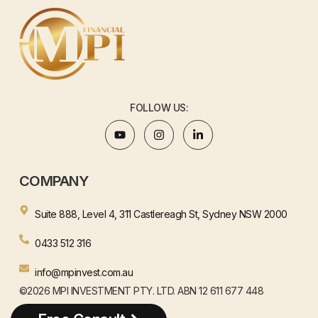
FOLLOW US:
COMPANY
Suite 888, Level 4, 311 Castlereagh St, Sydney NSW 2000
0433 512 316
info@mpinvest.com.au
©2026 MPI INVESTMENT PTY. LTD. ABN 12 611 677 448
WEBSITE BY HENJAY