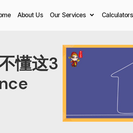
ome
About Us
Our Services
Calculator
不懂这3
nce