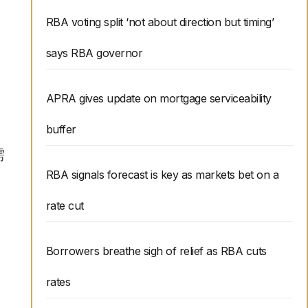
RBA voting split ‘not about direction but timing’
says RBA governor
APRA gives update on mortgage serviceability
buffer
需
RBA signals forecast is key as markets bet on a
rate cut
Borrowers breathe sigh of relief as RBA cuts
rates