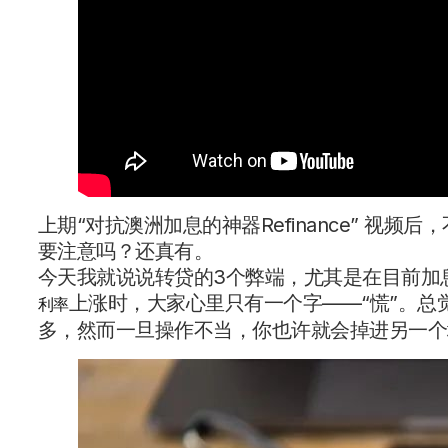
上期“对抗澳洲加息的神器Refinance” 视频后
要注意吗？还真有。
今天我就说说转贷的3个弊端，尤其是在目前加
上涨时，大家心里只有一个字——“慌”。
利率
多，然而一旦操作不当，你也许就会掉进另一个