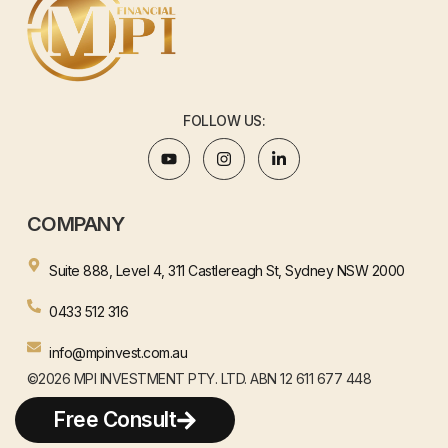
FOLLOW US:
COMPANY
Suite 888, Level 4, 311 Castlereagh St, Sydney NSW 2000
0433 512 316
info@mpinvest.com.au
©2026 MPI INVESTMENT PTY. LTD. ABN 12 611 677 448
WEBSITE BY HENJAY
Free Consult