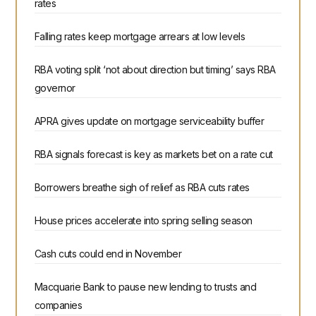
rates
Falling rates keep mortgage arrears at low levels
RBA voting split ‘not about direction but timing’ says RBA
governor
APRA gives update on mortgage serviceability buffer
RBA signals forecast is key as markets bet on a rate cut
Borrowers breathe sigh of relief as RBA cuts rates
House prices accelerate into spring selling season
Cash cuts could end in November
Macquarie Bank to pause new lending to trusts and
companies