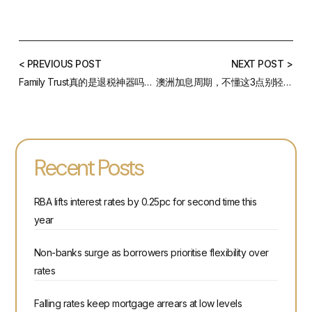
< PREVIOUS POST
NEXT POST >
Family Trust真的是退税神器吗？3种操作会让你损失惨重！
澳洲加息周期，不懂这3点别轻易Refinance
Recent Posts
RBA lifts interest rates by 0.25pc for second time this
year
Non-banks surge as borrowers prioritise flexibility over
rates
Falling rates keep mortgage arrears at low levels