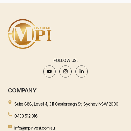
FOLLOW US:
COMPANY
Suite 888, Level 4, 311 Castlereagh St, Sydney NSW 2000
0433 512 316
info@mpinvest.com.au