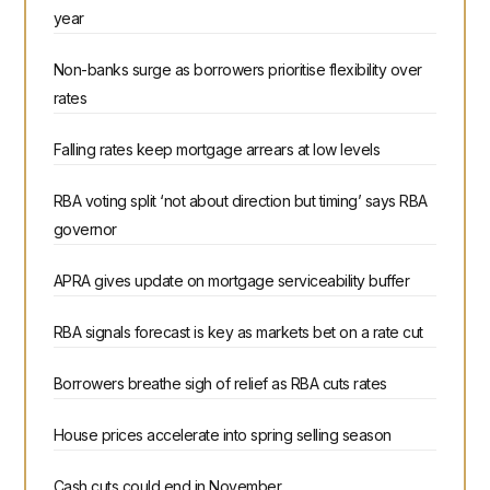
year
Non-banks surge as borrowers prioritise flexibility over
rates
Falling rates keep mortgage arrears at low levels
RBA voting split ‘not about direction but timing’ says RBA
governor
APRA gives update on mortgage serviceability buffer
RBA signals forecast is key as markets bet on a rate cut
Borrowers breathe sigh of relief as RBA cuts rates
House prices accelerate into spring selling season
Cash cuts could end in November