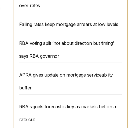
over rates
Falling rates keep mortgage arrears at low levels
RBA voting split ‘not about direction but timing’
says RBA governor
APRA gives update on mortgage serviceability
buffer
RBA signals forecast is key as markets bet on a
rate cut