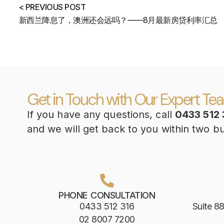
< PREVIOUS POST
新西兰降息了，澳洲还会远吗？——8月最新房贷利率汇总
Get in Touch with Our Expert Te
If you have any questions, call
0433 512 
and we will get back to you within two b
PHONE CONSULTATION
0433 512 316
Suite 88
02 8007 7200