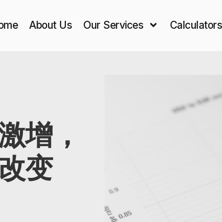
ome
About Us
Our Services
Calculator
激增，
改变