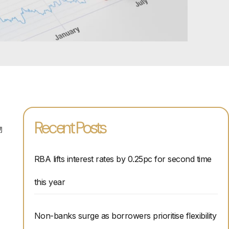
Recent Posts
物
RBA lifts interest rates by 0.25pc for second time
this year
Non-banks surge as borrowers prioritise flexibility