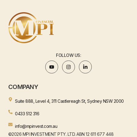
FOLLOW US:
COMPANY
Suite 888, Level 4, 311 Castlereagh St, Sydney NSW 2000
0433 512 316
info@mpinvest.com.au
©2026 MPI INVESTMENT PTY. LTD. ABN 12 611 677 448