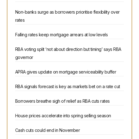
Non-banks surge as borrowers prioritise flexibility over
rates
Falling rates keep mortgage arrears at low levels
RBA voting split ‘not about direction but timing’ says RBA
governor
APRA gives update on mortgage serviceability buffer
RBA signals forecast is key as markets bet on a rate cut
Borrowers breathe sigh of relief as RBA cuts rates
House prices accelerate into spring selling season
Cash cuts could end in November