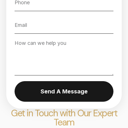
Send A Message
Get in Touch with Our Expert
Team