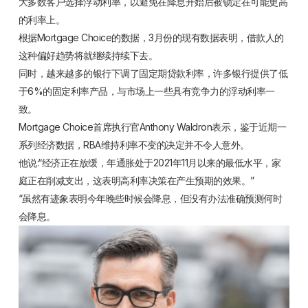
大多数客户选择浮动利率，以避免在降息开始后被锁定在可能更高
的利率上。
根据Mortgage Choice的数据，3月份的现有数据表明，借款人的
这种偏好趋势将就继续持续下去。
同时，越来越多的银行下调了固定期贷款利率，许多银行提供了低
于6%的固定利率产品，与市场上一些具有竞争力的浮动利率一
致。
Mortgage Choice首席执行官Anthony Waldron表示，鉴于近期一
系列经济数据，RBA维持利率不变的决定并不令人意外。
他说:“经济正在放缓，年通胀处于2021年11月以来的最低水平，家
庭正在削减支出，这表明高利率决策在产生预期的效果。”
“虽然有迹象表明今年晚些时候会降息，但没有办法准确预测何时
会降息。