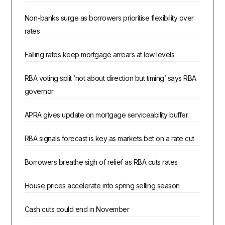
Non-banks surge as borrowers prioritise flexibility over
rates
Falling rates keep mortgage arrears at low levels
RBA voting split ‘not about direction but timing’ says RBA
governor
APRA gives update on mortgage serviceability buffer
RBA signals forecast is key as markets bet on a rate cut
Borrowers breathe sigh of relief as RBA cuts rates
House prices accelerate into spring selling season
Cash cuts could end in November