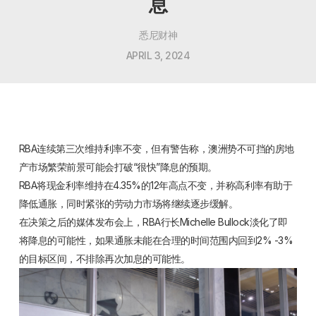
息
悉尼财神
APRIL 3, 2024
RBA连续第三次维持利率不变，但有警告称，澳洲势不可挡的房地
产市场繁荣前景可能会打破“很快”降息的预期。
RBA将现金利率维持在4.35%的12年高点不变，并称高利率有助于
降低通胀，同时紧张的劳动力市场将继续逐步缓解。
在决策之后的媒体发布会上，RBA行长Michelle Bullock淡化了即
将降息的可能性，如果通胀未能在合理的时间范围内回到2% -3%
的目标区间，不排除再次加息的可能性。