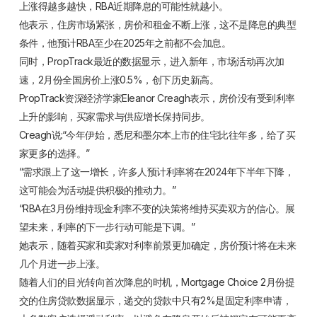
上涨得越多越快，RBA近期降息的可能性就越小。
他表示，住房市场紧张，房价和租金不断上涨，这不是降息的典型
条件，他预计RBA至少在2025年之前都不会加息。
同时，PropTrack最近的数据显示，进入新年，市场活动再次加
速，2月份全国房价上涨0.5%，创下历史新高。
PropTrack资深经济学家Eleanor Creagh表示，房价没有受到利率
上升的影响，买家需求与供应增长保持同步。
Creagh说:“今年伊始，悉尼和墨尔本上市的住宅比往年多，给了买
家更多的选择。”
“需求跟上了这一增长，许多人预计利率将在2024年下半年下降，
这可能会为活动提供积极的推动力。”
“RBA在3月份维持现金利率不变的决策将维持买卖双方的信心。展
望未来，利率的下一步行动可能是下调。”
她表示，随着买家和卖家对利率前景更加确定，房价预计将在未来
几个月进一步上涨。
随着人们的目光转向首次降息的时机，
Mortgage Choice
2月份提
交的住房贷款数据显示，递交的贷款中只有2%是固定利率申请，