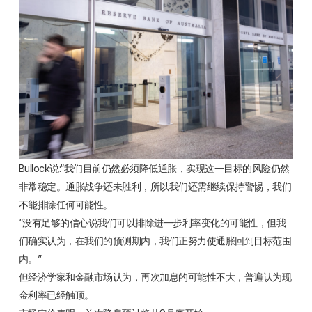
Bullock说:“我们目前仍然必须降低通胀，实现这一目标的风险仍然
非常稳定。通胀战争还未胜利，所以我们还需继续保持警惕，我们
不能排除任何可能性。
“没有足够的信心说我们可以排除进一步利率变化的可能性，但我
们确实认为，在我们的预测期内，我们正努力使通胀回到目标范围
内。”
但经济学家和金融市场认为，再次加息的可能性不大，普遍认为现
金利率已经触顶。