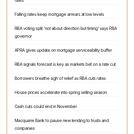
rates
Falling rates keep mortgage arrears at low levels
RBA voting split ‘not about direction but timing’ says RBA
governor
APRA gives update on mortgage serviceability buffer
RBA signals forecast is key as markets bet on a rate cut
Borrowers breathe sigh of relief as RBA cuts rates
House prices accelerate into spring selling season
Cash cuts could end in November
Macquarie Bank to pause new lending to trusts and
companies