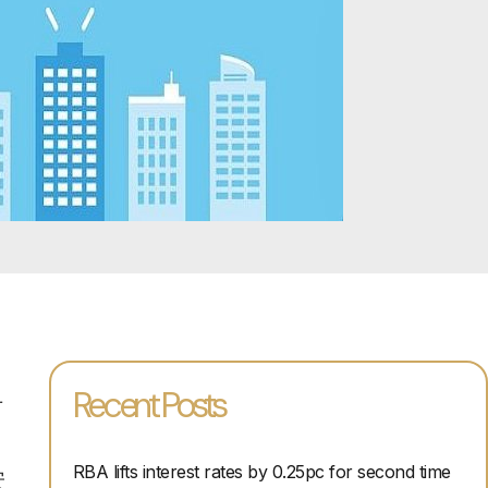
Recent Posts
方
RBA lifts interest rates by 0.25pc for second time
安