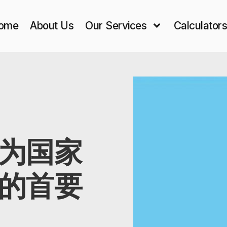
ome
About Us
Our Services
Calculator
为国家
的首要