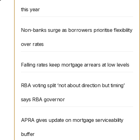
this year
Non-banks surge as borrowers prioritise flexibility
over rates
Falling rates keep mortgage arrears at low levels
RBA voting split ‘not about direction but timing’
says RBA governor
APRA gives update on mortgage serviceability
buffer