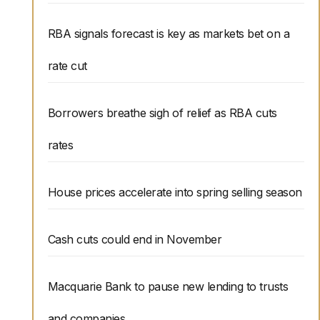
RBA signals forecast is key as markets bet on a
rate cut
Borrowers breathe sigh of relief as RBA cuts
rates
House prices accelerate into spring selling season
Cash cuts could end in November
Macquarie Bank to pause new lending to trusts
and companies