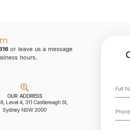
am
316
or leave us a message
usiness hours.
OUR ADDRESS
8, Level 4, 311 Castlereagh St,
Sydney NSW 2000