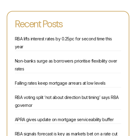
Recent Posts
RBA lifts interest rates by 0.25pc for second time this
year
Non-banks surge as borrowers prioritise flexibility over
rates
Falling rates keep mortgage arrears at low levels
RBA voting split ‘not about direction but timing’ says RBA
governor
APRA gives update on mortgage serviceability buffer
RBA signals forecast is key as markets bet on a rate cut