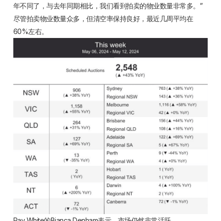
年不同了，与去年同期相比，我们看到拍卖的物业数量非常多。”
尽管拍卖物业数量众多，但清空率保持良好，最近几周平均在
60%左右。
Ray White的Bianca Denham表示，市场仍然非常活跃。