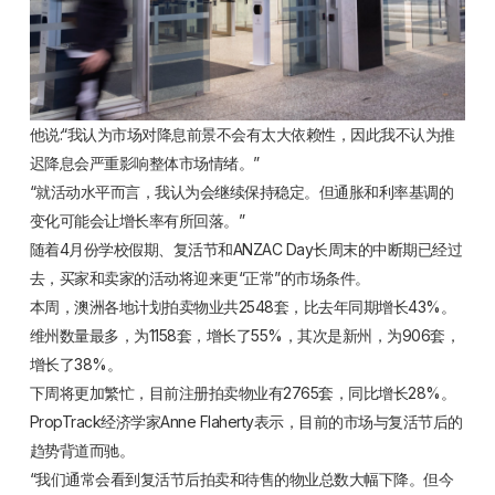
他说:“我认为市场对降息前景不会有太大依赖性，因此我不认为推
迟降息会严重影响整体市场情绪。”
“就活动水平而言，我认为会继续保持稳定。但通胀和利率基调的
变化可能会让增长率有所回落。”
随着4月份学校假期、复活节和ANZAC Day长周末的中断期已经过
去，买家和卖家的活动将迎来更“正常”的市场条件。
本周，澳洲各地计划拍卖物业共2548套，比去年同期增长43%。
维州数量最多，为1158套，增长了55%，其次是新州，为906套，
增长了38%。
下周将更加繁忙，目前注册拍卖物业有2765套，同比增长28%。
PropTrack经济学家Anne Flaherty表示，目前的市场与复活节后的
趋势背道而驰。
“我们通常会看到复活节后拍卖和待售的物业总数大幅下降。但今