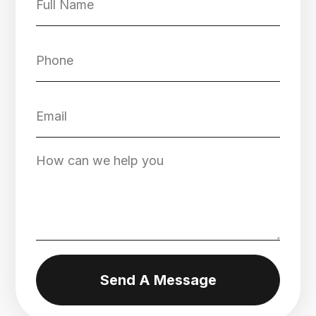
Send A Message