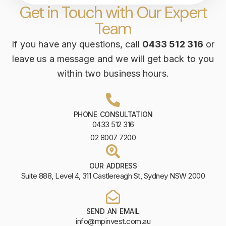
Get in Touch with Our Expert
Team
If you have any questions, call
0433 512 316
or
leave us a message and we will get back to you
within two business hours.
PHONE CONSULTATION
0433 512 316
02 8007 7200
OUR ADDRESS
Suite 888, Level 4, 311 Castlereagh St, Sydney NSW 2000
SEND AN EMAIL
info@mpinvest.com.au