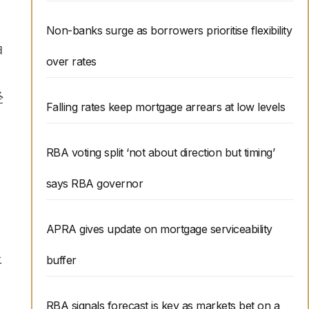
Non-banks surge as borrowers prioritise flexibility
押
over rates
经
Falling rates keep mortgage arrears at low levels
RBA voting split ‘not about direction but timing’
says RBA governor
APRA gives update on mortgage serviceability
buffer
平
RBA signals forecast is key as markets bet on a