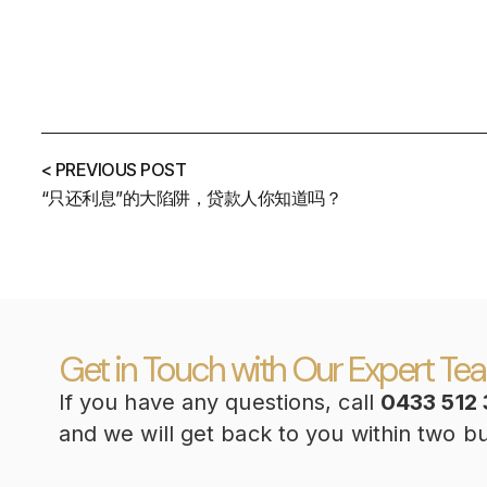
< PREVIOUS POST
“只还利息”的大陷阱，贷款人你知道吗？
Get in Touch with Our Expert Te
If you have any questions, call
0433 512 
and we will get back to you within two b