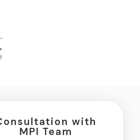
>
析
Consultation with
MPI Team