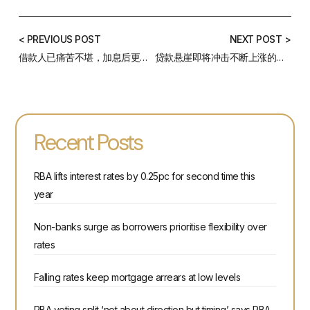
< PREVIOUS POST
NEXT POST >
借款人已痛苦不堪，加息后更迷茫无措
贷款悬崖即将冲击不断上涨的房价
Recent Posts
RBA lifts interest rates by 0.25pc for second time this
year
Non-banks surge as borrowers prioritise flexibility over
rates
Falling rates keep mortgage arrears at low levels
RBA voting split ‘not about direction but timing’ says RBA