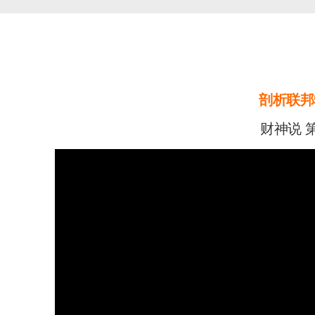
剖析联邦
财神说 