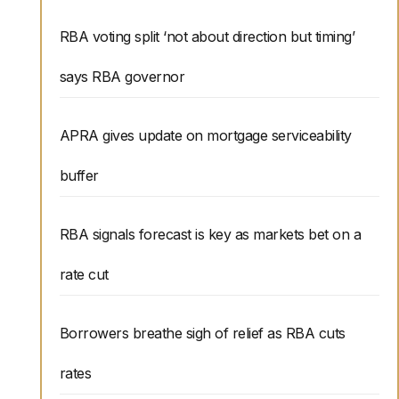
RBA voting split ‘not about direction but timing’
says RBA governor
APRA gives update on mortgage serviceability
buffer
RBA signals forecast is key as markets bet on a
rate cut
Borrowers breathe sigh of relief as RBA cuts
rates