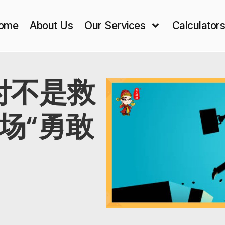
ome
About Us
Our Services
Calculator
付不是救
场“勇敢