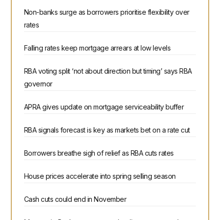
Non-banks surge as borrowers prioritise flexibility over
rates
Falling rates keep mortgage arrears at low levels
RBA voting split ‘not about direction but timing’ says RBA
governor
APRA gives update on mortgage serviceability buffer
RBA signals forecast is key as markets bet on a rate cut
Borrowers breathe sigh of relief as RBA cuts rates
House prices accelerate into spring selling season
Cash cuts could end in November