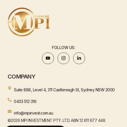
FOLLOW US:
COMPANY
Suite 888, Level 4, 311 Castlereagh St, Sydney NSW 2000
0433 512 316
info@mpinvest.com.au
©2026 MPI INVESTMENT PTY. LTD. ABN 12 611 677 448