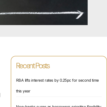
Recent Posts
RBA lifts interest rates by 0.25pc for second time
。
this year
别
Non-banks surge as borrowers prioritise flexibility