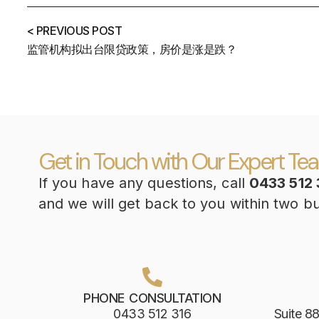
< PREVIOUS POST
监管机构拟出台限贷政策，房价是涨是跌？
Get in Touch with Our Expert Te
If you have any questions, call
0433 512 
and we will get back to you within two b
PHONE CONSULTATION
0433 512 316
Suite 88