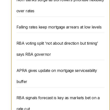
over rates
张
Falling rates keep mortgage arrears at low levels
RBA voting split ‘not about direction but timing’
says RBA governor
APRA gives update on mortgage serviceability
buffer
RBA signals forecast is key as markets bet on a
rate cut