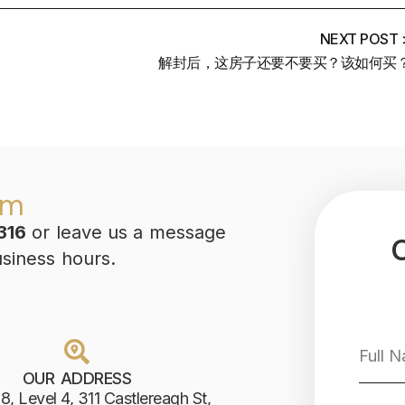
NEXT POST 
解封后，这房子还要不要买？该如何买
am
316
or leave us a message
usiness hours.
OUR ADDRESS
8, Level 4, 311 Castlereagh St,