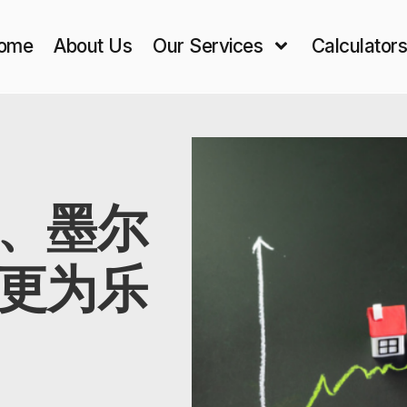
ome
About Us
Our Services
Calculator
、墨尔
更为乐