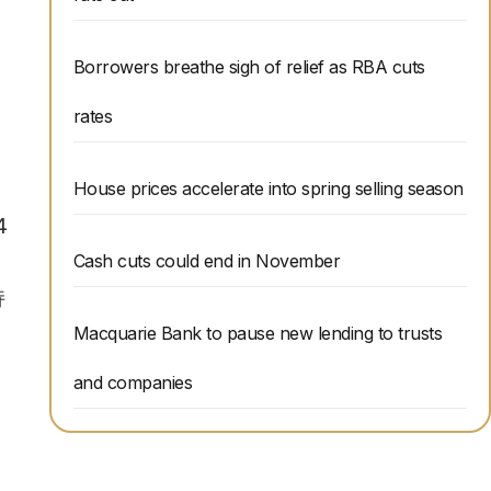
Borrowers breathe sigh of relief as RBA cuts
rates
House prices accelerate into spring selling season
4
Cash cuts could end in November
持
Macquarie Bank to pause new lending to trusts
and companies
。