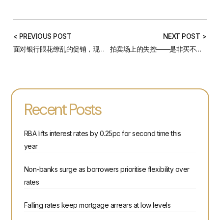
< PREVIOUS POST
NEXT POST >
面对银行眼花缭乱的促销，现在“转贷”到底合不合适？
拍卖场上的失控——是非买不可还是一时冲动？
Recent Posts
RBA lifts interest rates by 0.25pc for second time this
year
Non-banks surge as borrowers prioritise flexibility over
rates
Falling rates keep mortgage arrears at low levels