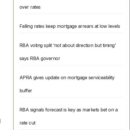
over rates
Falling rates keep mortgage arrears at low levels
RBA voting split ‘not about direction but timing’
says RBA governor
APRA gives update on mortgage serviceability
buffer
RBA signals forecast is key as markets bet on a
和
rate cut