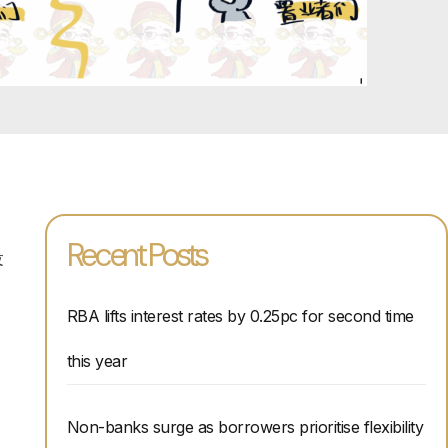
Recent Posts
最
RBA lifts interest rates by 0.25pc for second time
this year
Non-banks surge as borrowers prioritise flexibility