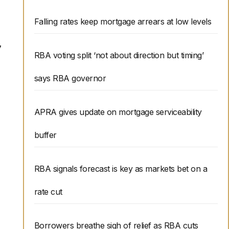
Falling rates keep mortgage arrears at low levels
7
RBA voting split ‘not about direction but timing’
says RBA governor
APRA gives update on mortgage serviceability
buffer
RBA signals forecast is key as markets bet on a
rate cut
Borrowers breathe sigh of relief as RBA cuts