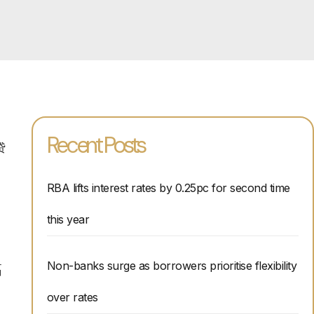
Recent Posts
贷
RBA lifts interest rates by 0.25pc for second time
this year
Non-banks surge as borrowers prioritise flexibility
高
over rates