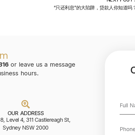
“只还利息”的大陷阱，贷款人你知道吗
am
316
or leave us a message
usiness hours.
OUR ADDRESS
8, Level 4, 311 Castlereagh St,
Sydney NSW 2000