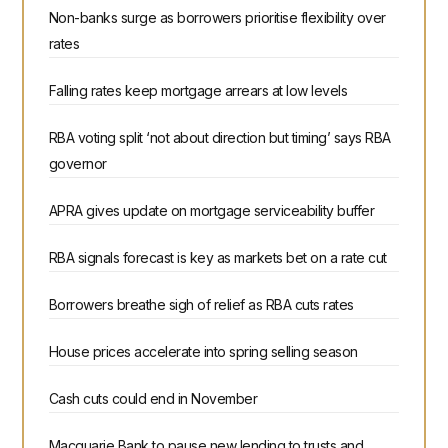
Non-banks surge as borrowers prioritise flexibility over
rates
Falling rates keep mortgage arrears at low levels
RBA voting split ‘not about direction but timing’ says RBA
governor
APRA gives update on mortgage serviceability buffer
RBA signals forecast is key as markets bet on a rate cut
Borrowers breathe sigh of relief as RBA cuts rates
House prices accelerate into spring selling season
Cash cuts could end in November
Macquarie Bank to pause new lending to trusts and