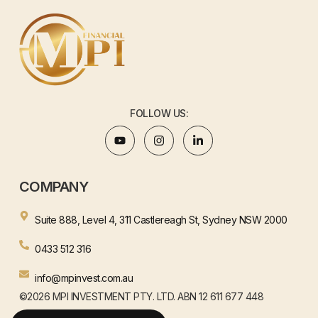
FOLLOW US:
COMPANY
Suite 888, Level 4, 311 Castlereagh St, Sydney NSW 2000
0433 512 316
info@mpinvest.com.au
©2026 MPI INVESTMENT PTY. LTD. ABN 12 611 677 448
WEBSITE BY HENJAY