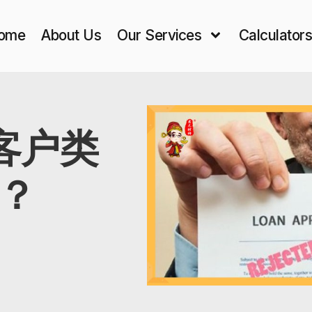
ome
About Us
Our Services
Calculator
客户类
？