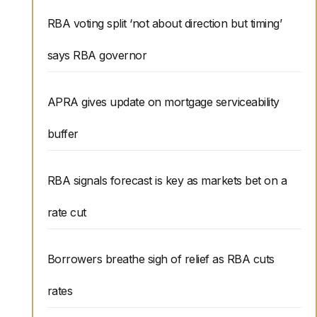
RBA voting split ‘not about direction but timing’
says RBA governor
APRA gives update on mortgage serviceability
buffer
RBA signals forecast is key as markets bet on a
rate cut
Borrowers breathe sigh of relief as RBA cuts
rates