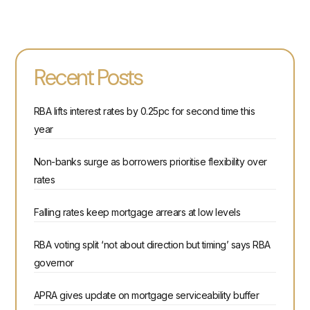
Recent Posts
RBA lifts interest rates by 0.25pc for second time this
year
Non-banks surge as borrowers prioritise flexibility over
rates
Falling rates keep mortgage arrears at low levels
RBA voting split ‘not about direction but timing’ says RBA
governor
APRA gives update on mortgage serviceability buffer