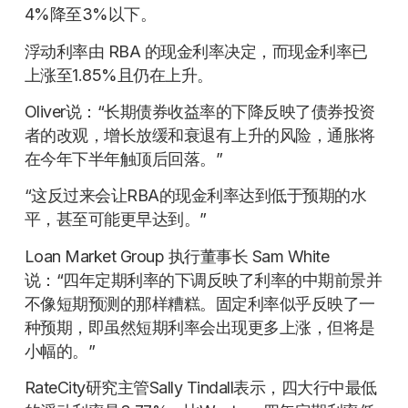
4%降至3%以下。
浮动利率由 RBA 的现金利率决定，而现金利率已
上涨至1.85%且仍在上升。
Oliver说：“长期债券收益率的下降反映了债券投资
者的改观，增长放缓和衰退有上升的风险，通胀将
在今年下半年触顶后回落。”
“这反过来会让RBA的现金利率达到低于预期的水
平，甚至可能更早达到。”
Loan Market Group 执行董事长 Sam White
说：“四年定期利率的下调反映了利率的中期前景并
不像短期预测的那样糟糕。固定利率似乎反映了一
种预期，即虽然短期利率会出现更多上涨，但将是
小幅的。”
RateCity研究主管Sally Tindall表示，四大行中最低