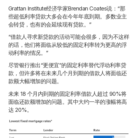
Grattan Institute经济学家Brendan Coates说：“那
些超低利率贷款大多会在今年年底到期。多数业主
会转贷，也有的会延续现有贷款。”
“借款人寻求新贷款的活动可能会很多，因为不这样
的话，他们将面临从较低的固定利率转为更高的浮
动利率的情况。”
尽管银行推出“更便宜”的固定利率替代浮动利率贷
款，但许多将在未来几个月到期的借款人将面临还
款额大幅增加的问题。
未来 18 个月内到期的固定利率借款人超过 90%将
面临还款额增加的问题。其中大约一半的涨幅将高
达 20%。