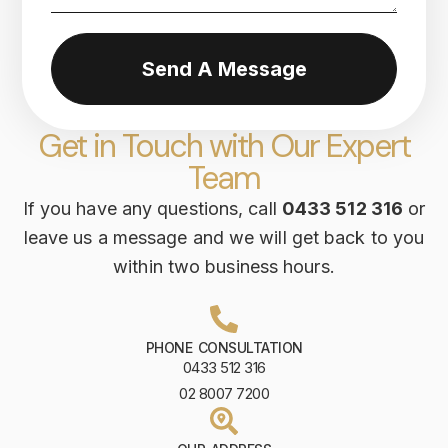
Send A Message
Get in Touch with Our Expert
Team
If you have any questions, call
0433 512 316
or
leave us a message and we will get back to you
within two business hours.
PHONE CONSULTATION
0433 512 316
02 8007 7200