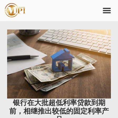
银行在大批超低利率贷款到期
前，相继推出较低的固定利率产