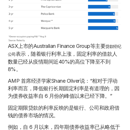
ASX上市的Australian Finance Group等主要
贷款经纪
表示，随着银行利率上涨，固定利率的借款人
公司
数量已经从疫情期间近40%的高位下降至不到
8%。
AMP 首席经济学家Shane Oliver说：“相对于浮动
利率而言，降低银行长期固定利率是有道理的，因
为债券收益率自 6 月份的峰值以来已经下降。”
固定期限贷款的利率反映的是银行、公司和政府借
钱的债券市场的情况。
例如，自 6 月以来，四年期债券收益率已从略低于