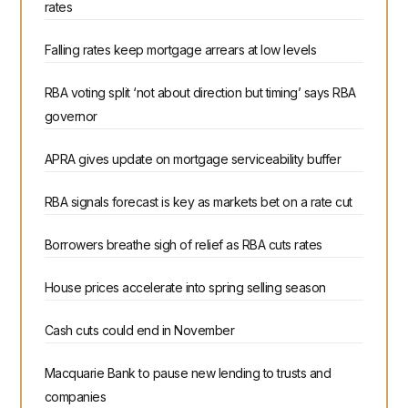
rates
Falling rates keep mortgage arrears at low levels
RBA voting split ‘not about direction but timing’ says RBA
governor
APRA gives update on mortgage serviceability buffer
RBA signals forecast is key as markets bet on a rate cut
Borrowers breathe sigh of relief as RBA cuts rates
House prices accelerate into spring selling season
Cash cuts could end in November
Macquarie Bank to pause new lending to trusts and
companies