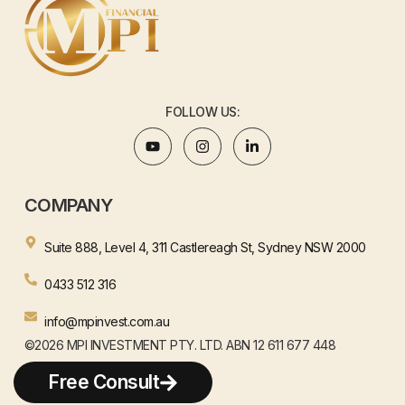
FOLLOW US:
COMPANY
Suite 888, Level 4, 311 Castlereagh St, Sydney NSW 2000
0433 512 316
info@mpinvest.com.au
©2026 MPI INVESTMENT PTY. LTD. ABN 12 611 677 448
WEBSITE BY HENJAY
Free Consult