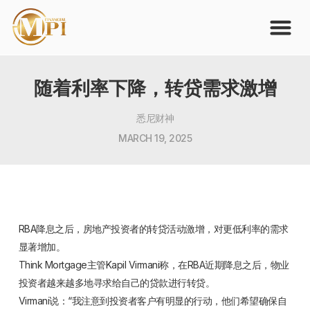
随着利率下降，转贷需求激增
悉尼财神
MARCH 19, 2025
RBA降息之后，房地产投资者的转贷活动激增，对更低利率的需求
显著增加。
Think Mortgage主管Kapil Virmani称，在RBA近期降息之后，物业
投资者越来越多地寻求给自己的贷款进行转贷。
Virmani说：“我注意到投资者客户有明显的行动，他们希望确保自