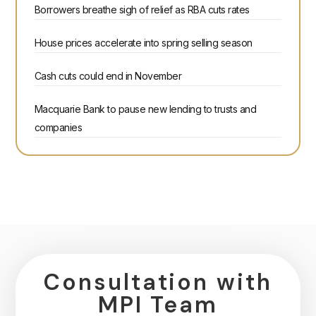
Borrowers breathe sigh of relief as RBA cuts rates
House prices accelerate into spring selling season
Cash cuts could end in November
Macquarie Bank to pause new lending to trusts and
companies
Consultation with
MPI Team