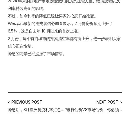
2024 年末的房地产市场放缓受到购房负担能力差、经济疲软以及
利率持续高企的影响。
不过，如今利率的降低已经让买家的心态开始改变。
Westpac最新的消费者信心调查显示，2 月份房价预期上升了
6.5%，这是自去年 10 月以来的首次上涨。
2 月份，每个首府城市的拍卖清空率都有所上升，进一步表明买家
信心正在恢复。
降息的前景已经提振了市场情绪。
< PREVIOUS POST
NEXT POST >
降息后，3月澳洲房贷利率汇总——中国银行低利率击穿市场！
“银行估价VS市场估价：你必须知道的澳洲房产估价真相！