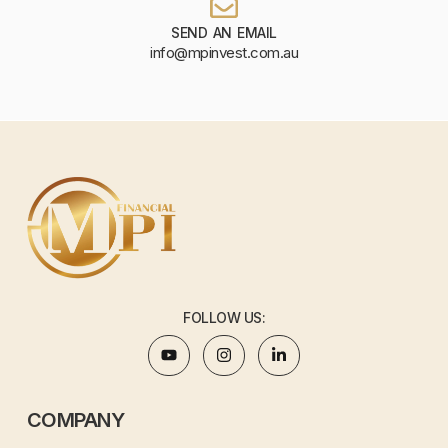
SEND AN EMAIL
info@mpinvest.com.au
FOLLOW US:
COMPANY